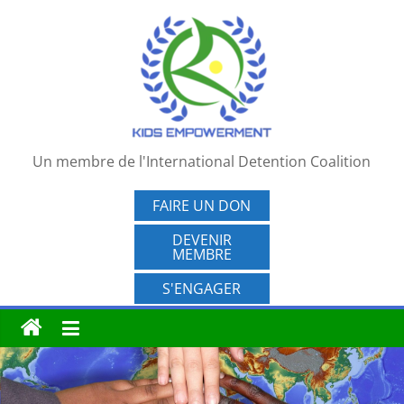
Passer
au
contenu
Un membre de l'International Detention Coalition
FAIRE UN DON
DEVENIR
MEMBRE
S'ENGAGER