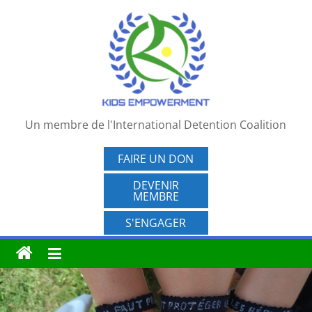
Passer
au
contenu
Un membre de l'International Detention Coalition
FAIRE UN DON
DEVENIR
MEMBRE
S'ENGAGER