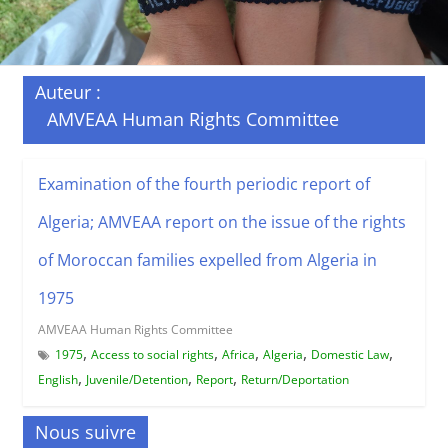
Auteur :
AMVEAA Human Rights Committee
Examination of the fourth periodic report of
Algeria; AMVEAA report on the issue of the rights
of Moroccan families expelled from Algeria in
1975
AMVEAA Human Rights Committee
,
,
,
,
,
1975
Access to social rights
Africa
Algeria
Domestic Law
,
,
,
English
Juvenile/Detention
Report
Return/Deportation
Nous suivre