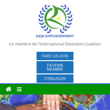
Passer
au
contenu
Un membre de l'International Detention Coalition
FAIRE UN DON
DEVENIR
MEMBRE
S'ENGAGER