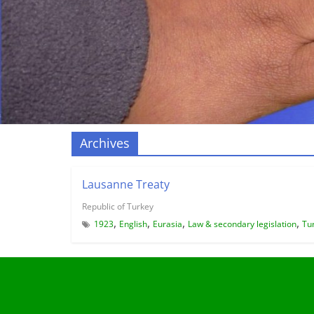
Archives
Lausanne Treaty
Republic of Turkey
,
,
,
,
1923
English
Eurasia
Law & secondary legislation
Tu