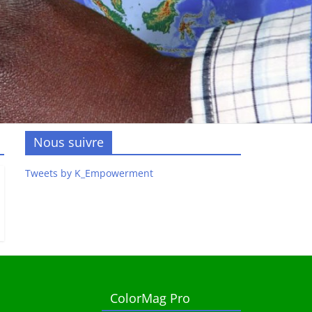
Nous suivre
Tweets by K_Empowerment
ColorMag Pro