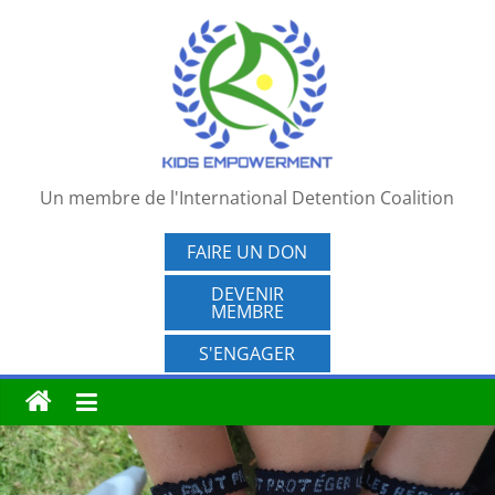
Passer
au
contenu
Un membre de l'International Detention Coalition
FAIRE UN DON
DEVENIR
MEMBRE
S'ENGAGER