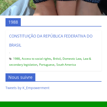
1988
CONSTITUIÇÃO DA REPÚBLICA FEDERATIVA DO
BRASIL
-
,
,
,
,
1988
Access to social rights
Brésil
Domestic Law
Law &
,
,
secondary legislation
Portuguese
South America
Nous suivre
Tweets by K_Empowerment