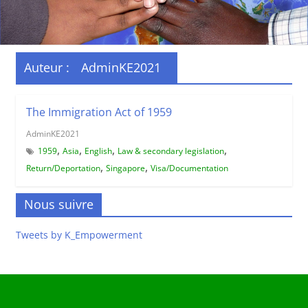
Auteur :
AdminKE2021
The Immigration Act of 1959
AdminKE2021
,
,
,
,
1959
Asia
English
Law & secondary legislation
,
,
Return/Deportation
Singapore
Visa/Documentation
Nous suivre
Tweets by K_Empowerment