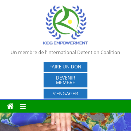
Passer
au
contenu
Un membre de l'International Detention Coalition
FAIRE UN DON
DEVENIR
MEMBRE
S'ENGAGER