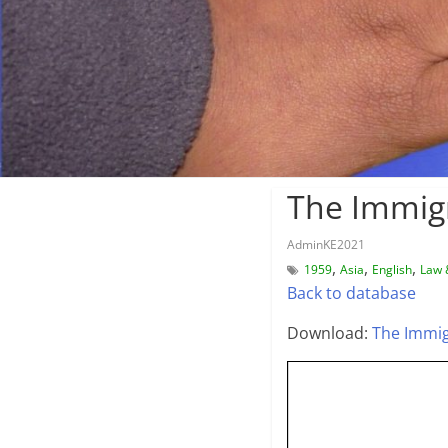
The Immigr
AdminKE2021
,
,
,
1959
Asia
English
Law 
Back to database
Download:
The Immig