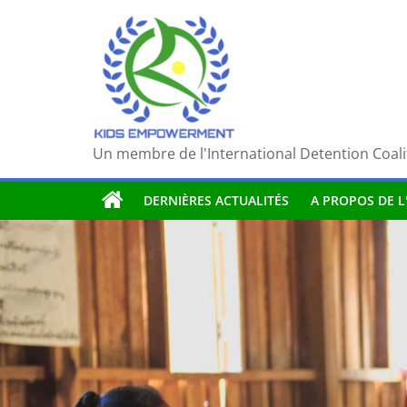
Passer
au
contenu
Un membre de l'International Detention Coali
DERNIÈRES ACTUALITÉS
A PROPOS DE L