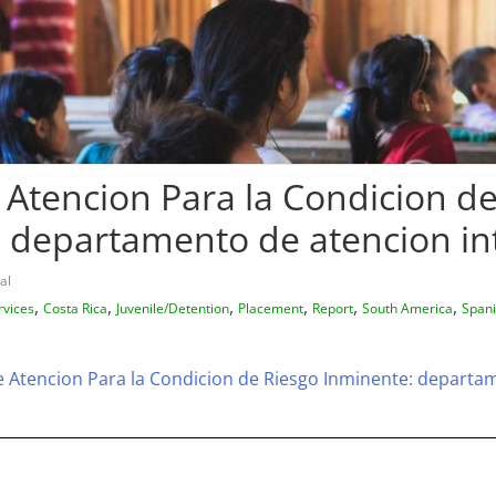
Atencion Para la Condicion de
 departamento de atencion in
al
,
,
,
,
,
,
rvices
Costa Rica
Juvenile/Detention
Placement
Report
South America
Span
 Atencion Para la Condicion de Riesgo Inminente: departa