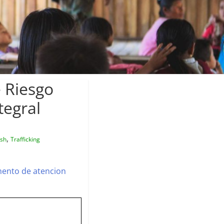
 Riesgo
tegral
,
ish
Trafficking
mento de atencion