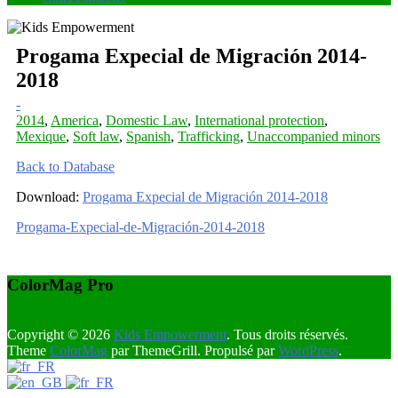
Progama Expecial de Migración 2014-
2018
-
2014
,
America
,
Domestic Law
,
International protection
,
Mexique
,
Soft law
,
Spanish
,
Trafficking
,
Unaccompanied minors
Back to Database
Download:
Progama Expecial de Migración 2014-2018
Progama-Expecial-de-Migración-2014-2018
ColorMag Pro
Copyright © 2026
Kids Empowerment
. Tous droits réservés.
Theme
ColorMag
par ThemeGrill. Propulsé par
WordPress
.