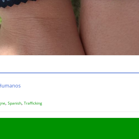
s Humanos
,
,
gne
Spanish
Trafficking