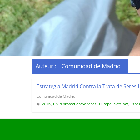
Auteur :
Comunidad de Madrid
Estrategia Madrid Contra la Trata de Sere
Comunidad de Madrid
,
,
,
,
2016
Child protection/Services
Europe
Soft law
Espa