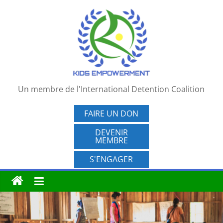
Passer
au
contenu
Un membre de l'International Detention Coalition
FAIRE UN DON
DEVENIR
MEMBRE
S'ENGAGER