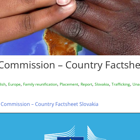
ommission – Country Factshe
,
,
,
,
,
,
,
lish
Europe
Family reunification
Placement
Report
Slovakia
Trafficking
Una
Commission – Country Factsheet Slovakia