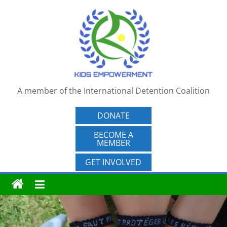
Skip
to
content
A member of the International Detention Coalition
DONATE
BECOME A
MEMBER
GET INVOLVED