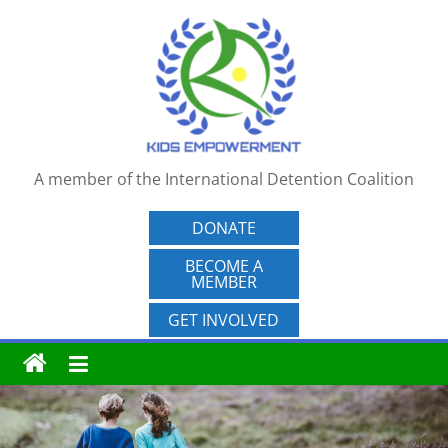
Skip
to
content
A member of the International Detention Coalition
DONATE
BECOME A
MEMBER
GET INVOLVED